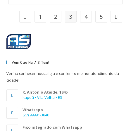
1
2
3
4
5
Vem Que Na A.S Tem!
Venha conhecer nossa loja e conferir o melhor atendimento da
cidade!
R. Antônio Ataíde, 1845
Itapoã • Vila Velha • ES
Whatsapp
(27) 99991-3840
Fixo integrado com Whatsapp