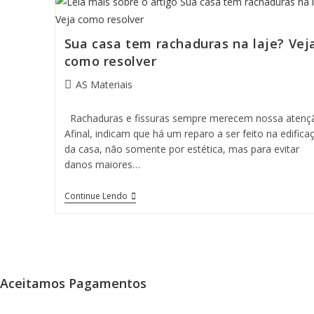
Sua casa tem rachaduras na laje? Vej
como resolver
Autor
AS Materiais
do
post:
Rachaduras e fissuras sempre merecem nossa atenç
Afinal, indicam que há um reparo a ser feito na edifica
da casa, não somente por estética, mas para evitar
danos maiores…
Sua
Continue Lendo
Casa
Tem
Rachaduras
Na
Laje?
Veja
Como
Aceitamos Pagamentos
Resolver