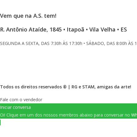
Vem que na A.S. tem!
R. Antônio Ataíde, 1845 • Itapoã • Vila Velha • ES
SEGUNDA A SEXTA, DAS 7:30h ÀS 17:30h • SÁBADO, DAS 8:00h ÀS 1
Todos os direitos reservados ® |
RG
e
STAM
, amigas da arte!
Fale com o vendedor
Iniciar conversa
Oi!
Clique em um dos nossos membros abaixo para conversar no
Wh