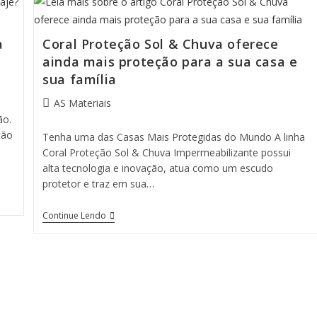
Escolha
O
Ideal
a
Coral Proteção Sol & Chuva oferece
Para
A
ainda mais proteção para a sua casa e
Sua
sua família
Rotina
Autor
AS Materiais
do
ão.
post:
ção
Tenha uma das Casas Mais Protegidas do Mundo A linha
Coral Proteção Sol & Chuva Impermeabilizante possui
alta tecnologia e inovação, atua como um escudo
protetor e traz em sua…
Coral
Continue Lendo
Proteção
Sol
&
Chuva
Oferece
Ainda
Mais
Proteção