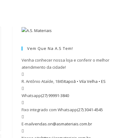
Vem Que Na A.S Tem!
Venha conhecer nossa loja e conferir o melhor
atendimento da cidade!
R. Antônio Ataíde, 1845
Itapoã • Vila Velha • ES
Whatsapp
(27) 99991-3840
Abre
em
Fixo integrado com Whatsapp
(27) 3041-4545
Abre
seu
em
aplicativo
E-mail
vendas.on@asmateriais.com.br
Abre
seu
em
aplicativo