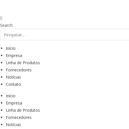
Ir
para
o
conteúdo
Search
Início
Empresa
Linha de Produtos
Fornecedores
Notícias
Contato
Início
Empresa
Linha de Produtos
Fornecedores
Notícias