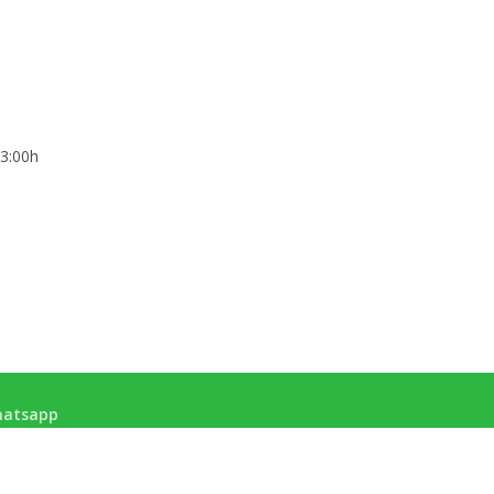
Para
A
Sua
Casa
E
Sua
Família
3:00h
atsapp