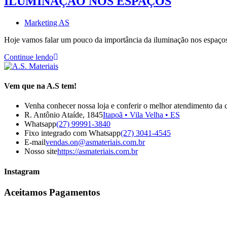
ILUMINAÇÃO NOS ESPAÇOS
Autor
Marketing AS
do
Hoje vamos falar um pouco da importância da iluminação nos espaços
post:
ILUMINAÇÃO
Continue lendo
NOS
ESPAÇOS
Vem que na A.S tem!
Venha conhecer nossa loja e conferir o melhor atendimento da 
R. Antônio Ataíde, 1845
Itapoã • Vila Velha • ES
Abre
Whatsapp
(27) 99991-3840
em
Abre
Fixo integrado com Whatsapp
(27) 3041-4545
seu
Abre
em
E-mail
vendas.on@asmateriais.com.br
aplicativo
em
seu
Nosso site
https://asmateriais.com.br
seu
aplicativo
aplicativo
Instagram
Aceitamos Pagamentos