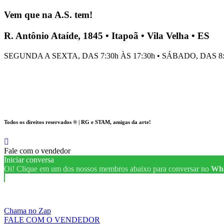
Vem que na A.S. tem!
R. Antônio Ataíde, 1845 • Itapoã • Vila Velha • ES
SEGUNDA A SEXTA, DAS 7:30h ÀS 17:30h • SÁBADO, DAS 8:
Todos os direitos reservados ® |
RG
e
STAM
, amigas da arte!
Fale com o vendedor
Iniciar conversa
Oi!
Clique em um dos nossos membros abaixo para conversar no
Wh
Chama no Zap
FALE COM O VENDEDOR