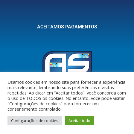
ACEITAMOS PAGAMENTOS
Usamos cookies em nosso site para fornecer a experiência
Vem que na A.S. tem!
mais relevante, lembrando suas preferências e visitas
repetidas. Ao clicar em “Aceitar todos”, você concorda com
o uso de TODOS os cookies. No entanto, você pode visitar
R. Antônio Ataíde, 1845 • Itapoã • Vila Velha • ES
"Configurações de cookies" para fornecer um
SEGUNDA A SEXTA, DAS 7:30h ÀS 17:30h • SÁBADO, DAS 8:00h ÀS 13:00h
consentimento controlado.
Configurações de cookies
Aceitar tudo
Fale com o vendedor