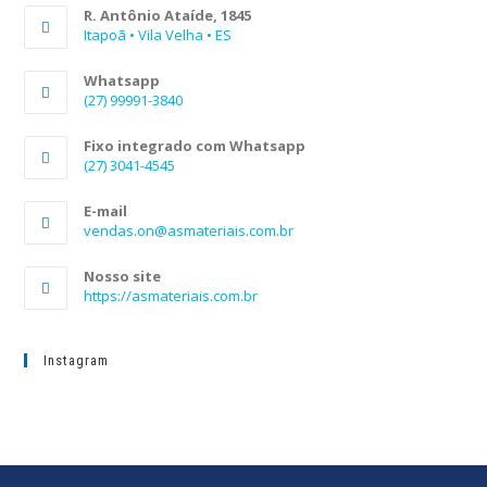
R. Antônio Ataíde, 1845
Itapoã • Vila Velha • ES
Whatsapp
(27) 99991-3840
Fixo integrado com Whatsapp
(27) 3041-4545
E-mail
vendas.on@asmateriais.com.br
Nosso site
https://asmateriais.com.br
Instagram