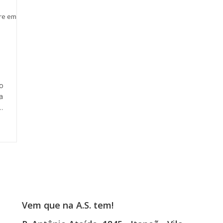
tre em
o
a
…
Vem que na A.S. tem!