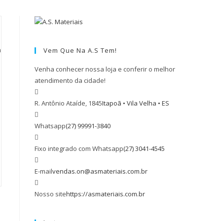
m
Vem Que Na A.S Tem!
Venha conhecer nossa loja e conferir o melhor
atendimento da cidade!
R. Antônio Ataíde, 1845
Itapoã • Vila Velha • ES
Whatsapp
(27) 99991-3840
Fixo integrado com Whatsapp
(27) 3041-4545
E-mail
vendas.on@asmateriais.com.br
Nosso site
https://asmateriais.com.br