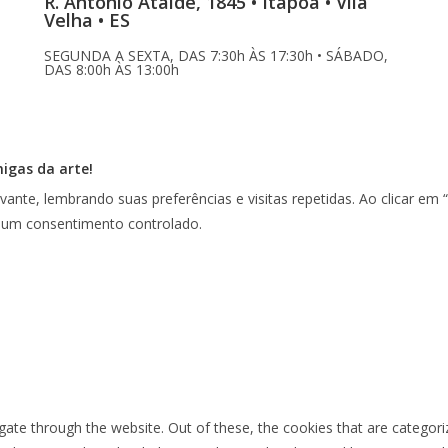
R. Antônio Ataíde, 1845 • Itapoã • Vila
Velha • ES
SEGUNDA A SEXTA, DAS 7:30h ÀS 17:30h • SÁBADO,
DAS 8:00h ÀS 13:00h
migas da arte!
vante, lembrando suas preferências e visitas repetidas. Ao clicar 
r um consentimento controlado.
ate through the website. Out of these, the cookies that are categori