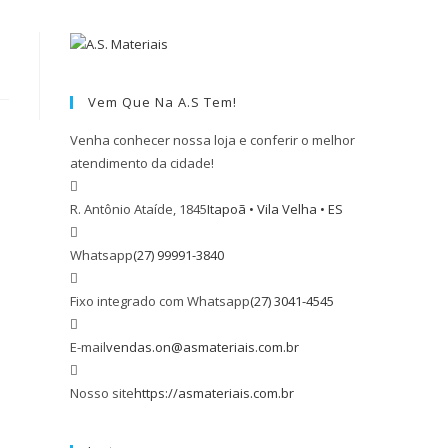
Vem Que Na A.S Tem!
Venha conhecer nossa loja e conferir o melhor
atendimento da cidade!
R. Antônio Ataíde, 1845
Itapoã • Vila Velha • ES
Whatsapp
(27) 99991-3840
Fixo integrado com Whatsapp
(27) 3041-4545
E-mail
vendas.on@asmateriais.com.br
Nosso site
https://asmateriais.com.br